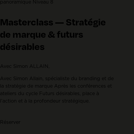
b
panoramique Niveau 8
r
e
Masterclass — Stratégie
/
de marque & futurs
C
l
désirables
a
i
r
Avec Simon ALLAIN,
Avec Simon Allain, spécialiste du branding et de
la stratégie de marque Après les conférences et
ateliers du cycle Futurs désirables, place à
l’action et à la profondeur stratégique.
Réserver