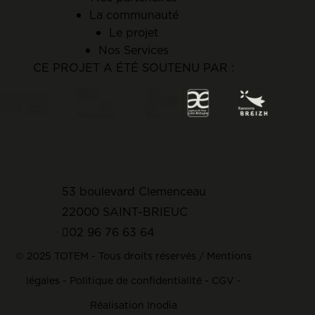
La communauté
Le projet
Nos Services
CE PROJET A ÉTÉ SOUTENU PAR :
53 boulevard Clemenceau
22000 SAINT-BRIEUC
02 96 76 63 64
© 2025 TOTEM - Tous droits réservés /
Mentions
légales
-
Politique de confidentialité
-
CGV
-
Réalisation Inodia